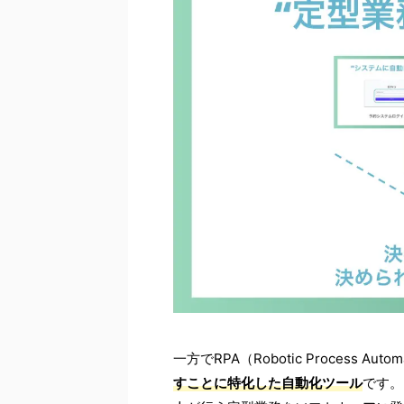
一方でRPA（Robotic Process Auto
すことに特化した自動化ツール
です。