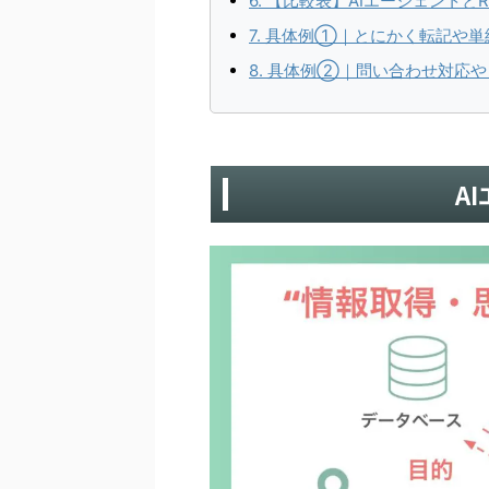
6. 【比較表】AIエージェント
7. 具体例①｜とにかく転記や
8. 具体例②｜問い合わせ対応
A